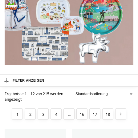
FILTER ANZEIGEN
Ergebnisse 1 – 12 von 215 werden
angezeigt
1
2
3
4
...
16
17
18