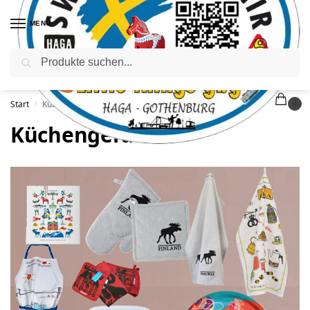
MENÜ
Suchen
Start
Küchengeräte
/
0
Küchengeräte