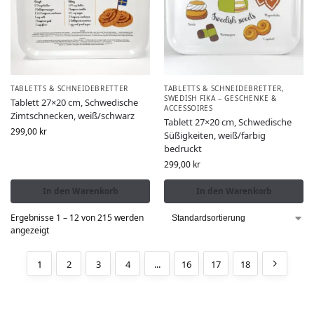
TABLETTS & SCHNEIDEBRETTER
TABLETTS & SCHNEIDEBRETTER
,
SWEDISH FIKA – GESCHENKE &
Tablett 27×20 cm, Schwedische
ACCESSOIRES
Zimtschnecken, weiß/schwarz
Tablett 27×20 cm, Schwedische
299,00
kr
Süßigkeiten, weiß/farbig
bedruckt
299,00
kr
In den Warenkorb
In den Warenkorb
Ergebnisse 1 – 12 von 215 werden
angezeigt
1
2
3
4
...
16
17
18