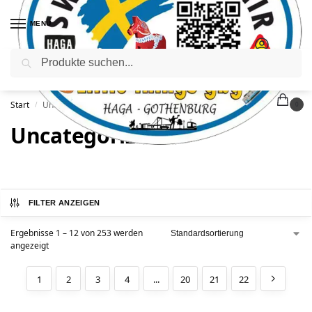
MENÜ
Suchen
Start
Uncategorized
/
0
Uncategorized
FILTER ANZEIGEN
Ergebnisse 1 – 12 von 253 werden
angezeigt
1
2
3
4
...
20
21
22