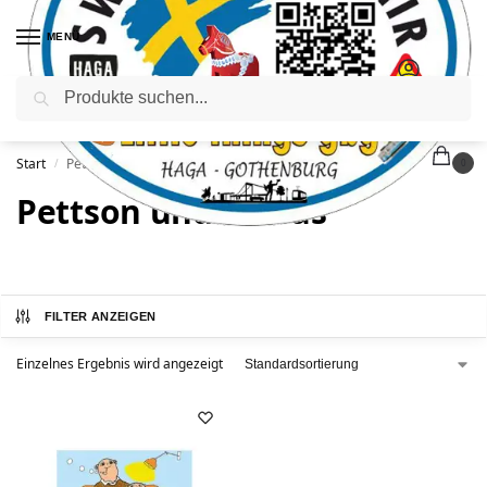
MENÜ
Suchen
Start
Pettson und Findus
/
0
Pettson und Findus
FILTER ANZEIGEN
Einzelnes Ergebnis wird angezeigt