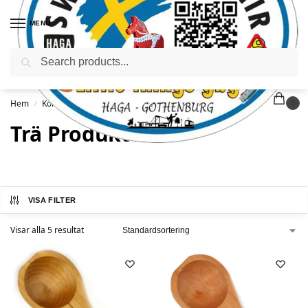
MENU
Sök
Hem
Köksartiklar
Trä Produkter
/
/
0
Trä Produkter
VISA FILTER
Visar alla 5 resultat