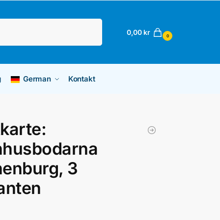
Suchen
0,00
kr
0
g
German
Kontakt
karte:
nhusbodarna
enburg, 3
anten