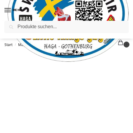
MENÜ
Suchen
Start
Magnete
Skandinavien-Flagge
/
/
0