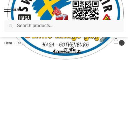
MENU
Sök
Hem
Keyrings
Nyckelring Fickkniv Sverige Älgar
/
/
0