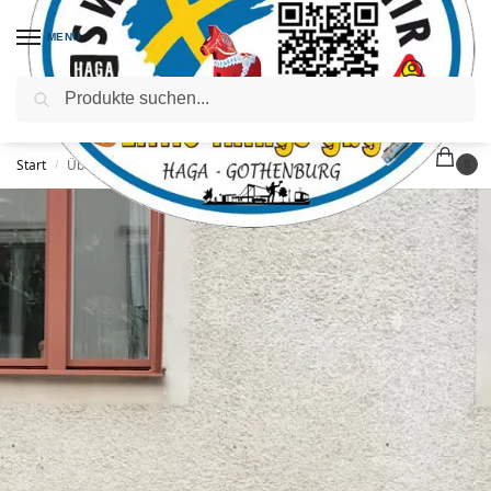
MENÜ
Suchen
Start
Über
/
0