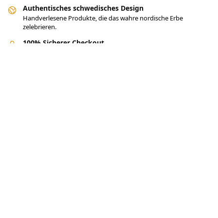
Authentisches schwedisches Design
Handverlesene Produkte, die das wahre nordische Erbe
zelebrieren.
100% Sicherer Checkout
PayPal/MasterCard/Visa
Über
Unternehmen
Datenschutzbestimmungen
Hilfe zu
Mein Konto
Kontakt
Bedingungen und Konditionen
Rückgabe & Rückerstattung