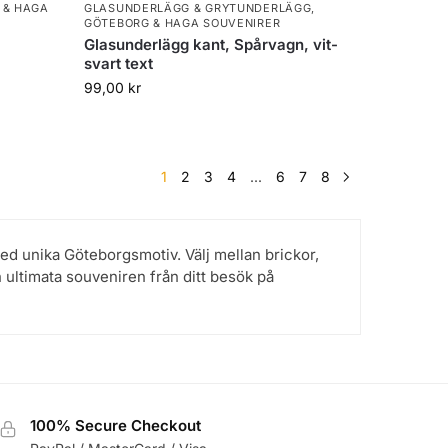
 & HAGA
GLASUNDERLÄGG & GRYTUNDERLÄGG
,
GÖTEBORG & HAGA SOUVENIRER
Glasunderlägg kant, Spårvagn, vit-
svart text
99,00
kr
1
2
3
4
...
6
7
8
med unika Göteborgsmotiv. Välj mellan brickor,
 ultimata souveniren från ditt besök på
100% Secure Checkout