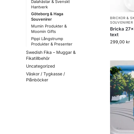
Dalahästar & Svenskt
Hantverk
Göteborg & Haga
BRICKOR & 
Souvenirer
SOUVENIRER
Mumin Produkter &
Bricka 27×
Moomin Gifts
text
Pippi Långstrump
299,00
kr
Produkter & Presenter
Swedish Fika – Muggar &
Fikatillbehör
Uncategorized
Väskor / Tygkasse /
Plånböcker