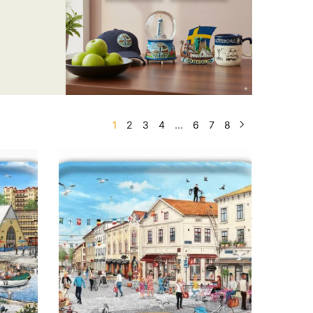
1
2
3
4
...
6
7
8