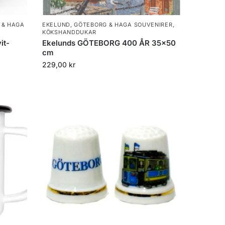
 & HAGA
EKELUND
,
GÖTEBORG & HAGA SOUVENIRER
,
KÖKSHANDDUKAR
it-
Ekelunds GÖTEBORG 400 ÅR 35×50
cm
229,00
kr