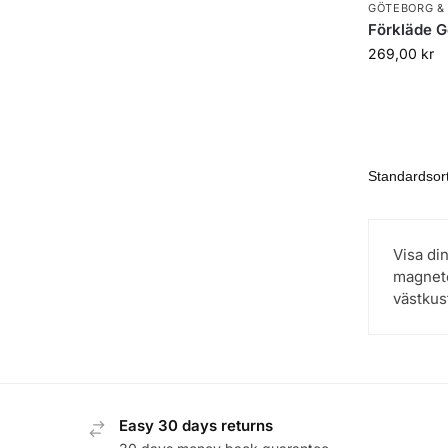
GÖTEBORG &
Förkläde Gö
269,00
kr
Visa di
magnete
västkus
Easy 30 days returns