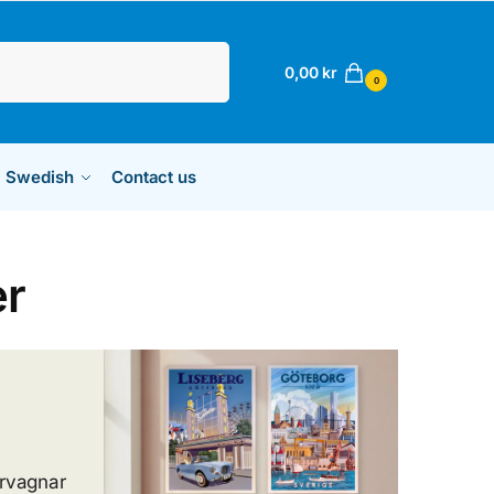
Sök
0,00
kr
0
Swedish
Contact us
er
årvagnar