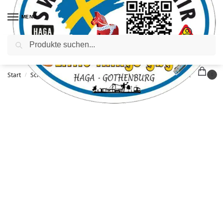
MENÜ
Suchen
Start
Schlüsselanhänger
N-Ring Älg Sweden, 12 cm, schwarz
/
/
0