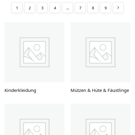
1
2
3
4
...
7
8
9
Kinderkleidung
Mützen & Hüte & Fäustlinge