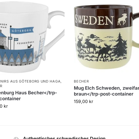
NIRS AUS GÖTEBORG UND HAGA
,
BECHER
R
Mug Elch Schweden, zweifa
nburg Haus Becher</trp-
braun</trp-post-container
container
159,00
kr
00
kr
Authentisches schwedisches Design