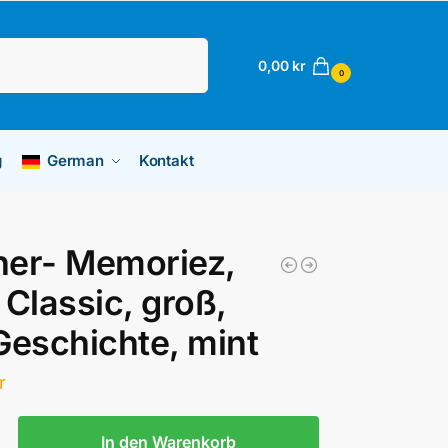
Suchen
0,00
kr
0
g
German
Kontakt
her- Memoriez,
 Classic, groß,
Geschichte, mint
r
In den Warenkorb