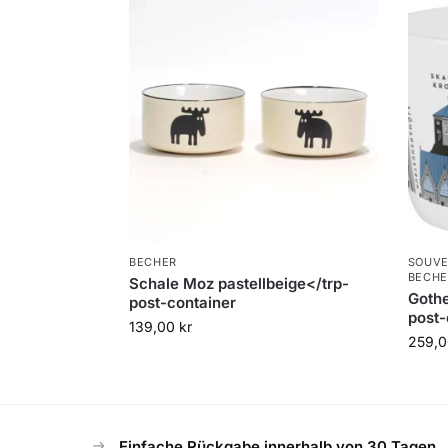
BECHER
SOUVE
BECHE
Schale Moz pastellbeige</trp-
Gothe
post-container
post-
139,00
kr
259,
Einfache Rückgabe innerhalb von 30 Tagen