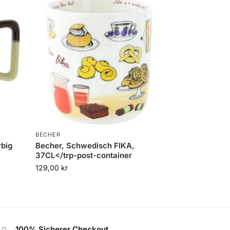
BECHER
rbig
Becher, Schwedisch FIKA,
37CL</trp-post-container
129,00
kr
100% Sicherer Checkout