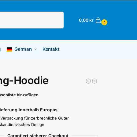
Suchen
0,00
kr
0
g
German
Kontakt
ng-Hoodie
schliste hinzufügen
Lieferung innerhalb Europas
 Verpackung für zerbrechliche Güter
skandinavisches Design
Garantiert sicherer Checkout