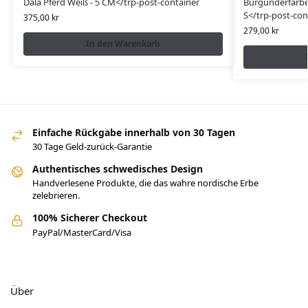
Dala Pferd Weiß - 5 CM</trp-post-container
Burgunderfarben
S</trp-post-con
375,00
kr
279,00
kr
In den Warenkorb
Einfache Rückgabe innerhalb von 30 Tagen
30 Tage Geld-zurück-Garantie
Authentisches schwedisches Design
Handverlesene Produkte, die das wahre nordische Erbe
zelebrieren.
100% Sicherer Checkout
PayPal/MasterCard/Visa
Über