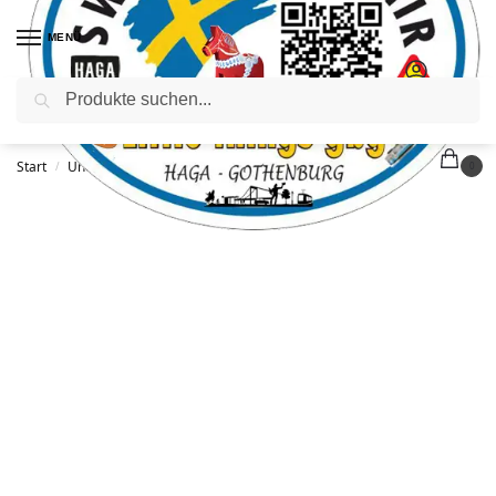
MENÜ
Suchen
Start
Uncategorized
T-Shirt für Erwachsene – XL
/
/
0